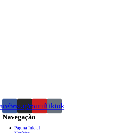
acebook
Instagram
Youtube
Tiktok
Navegação
Página Inicial