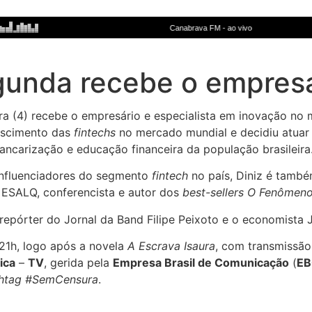
unda recebe o empresá
ira (4) recebe o empresário e especialista em inovação no
escimento das
fintechs
no mercado mundial e decidiu atuar 
ancarização e educação financeira da população brasileira
 influenciadores do segmento
fintech
no país, Diniz é també
 ESALQ, conferencista e autor dos
best-sellers
O Fenômeno
pórter do Jornal da Band Filipe Peixoto e o economista J
 21h, logo após a novela
A Escrava Isaura
, com transmissão
ica
–
TV
, gerida pela
Empresa Brasil de Comunicação
(
EB
htag #SemCensura
.