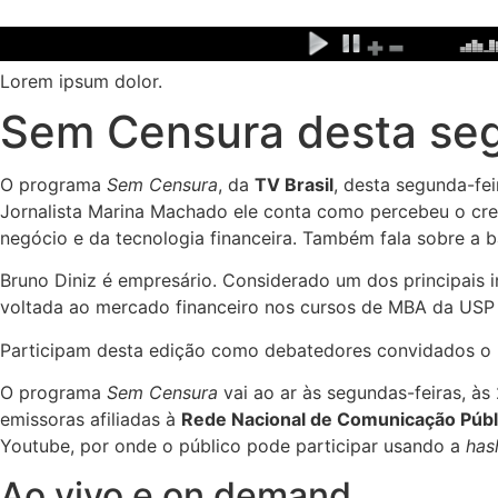
Ir
para
o
Lorem ipsum dolor.
conteúdo
Sem Censura desta seg
O programa
Sem Censura
, da
TV Brasil
, desta segunda-fe
Jornalista Marina Machado ele conta como percebeu o cr
negócio e da tecnologia financeira. Também fala sobre a b
Bruno Diniz é empresário. Considerado um dos principais
voltada ao mercado financeiro nos cursos de MBA da USP
Participam desta edição como debatedores convidados o re
O programa
Sem Censura
vai ao ar às segundas-feiras, às
emissoras afiliadas à
Rede Nacional de Comunicação Públ
Youtube, por onde o público pode participar usando a
has
Ao vivo e on demand