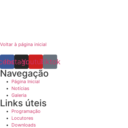
Voltar à página inicial
cebook
Instagram
Youtube
Tiktok
Navegação
Página Inicial
Notícias
Galeria
Links úteis
Programação
Locutores
Downloads