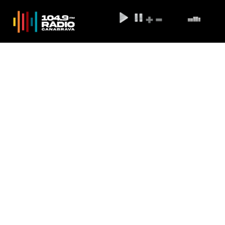
'Adeus' ao Carnaval da Barra fica
para depois; agora, é 'até breve'