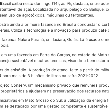
Brasil
exibe neste domingo (14), às 9h, destaca, entre ou
entável de açaí. Localizada no arquipélago do Bailique, c
 sem uso de agrotóxicos, máquinas ou fertilizantes.
ra ainda a primeira fazenda no Brasil a conquistar o cert
rais, utiliza a tecnologia e a inovação para produzir café
fazenda Nelore Paranã, em Iaciara, Goiás. Lá é usado o m
 bois.
 em uma fazenda em Barra do Garças, no estado de Mato G
anejo sustentável e outras técnicas, visando o bem estar a
 do episódio. A produção de etanol feito a partir do milh
4 para mais de 3 bilhões de litros na safra 2021-2022.
projeto Conserv, um mecanismo privado que remunera produ
 proprietários a ajudarem na preservação dos recursos natu
iciativas em Mato Grosso do Sul: a utilização da energia fo
em se destacado por uma gestão competente e sustentável