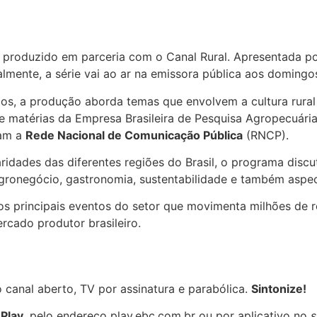
l
produzido em parceria com o Canal Rural. Apresentada por 
lmente, a série vai ao ar na emissora pública aos domingo
dos, a produção aborda temas que envolvem a cultura rura
be matérias da Empresa Brasileira de Pesquisa Agropecuári
ram a
Rede Nacional de Comunicação Pública
(RNCP).
idades das diferentes regiões do Brasil, o programa discu
ronegócio, gastronomia, sustentabilidade e também aspect
s principais eventos do setor que movimenta milhões de r
rcado produtor brasileiro.
 canal aberto, TV por assinatura e parabólica.
Sintonize!
 Play
, pelo endereço play.ebc.com.br ou por aplicativo no