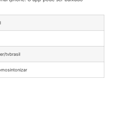
l
r/tvbrasil
comosintonizar