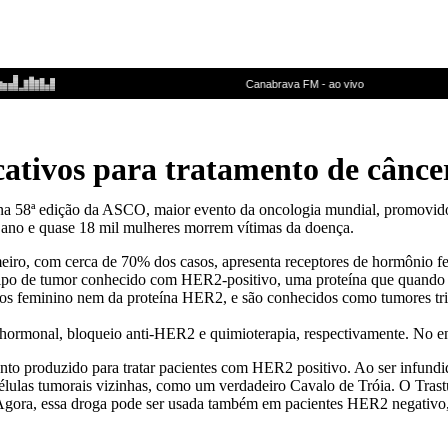
icativos para tratamento de cân
na 58ª edição da ASCO, maior evento da oncologia mundial, promovido
 ano e quase 18 mil mulheres morrem vítimas da doença.
eiro, com cerca de 70% dos casos, apresenta receptores de hormônio fe
po de tumor conhecido com HER2-positivo, uma proteína que quando sup
ios feminino nem da proteína HER2, e são conhecidos como tumores tri
o hormonal, bloqueio anti-HER2 e quimioterapia, respectivamente. No e
produzido para tratar pacientes com HER2 positivo. Ao ser infundida, 
élulas tumorais vizinhas, como um verdadeiro Cavalo de Tróia. O Trast
Agora, essa droga pode ser usada também em pacientes HER2 negativo,