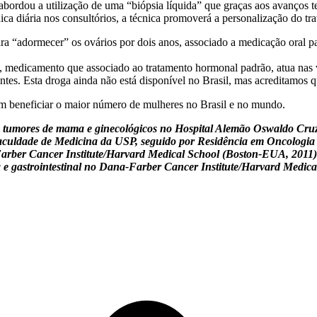
abordou a utilização de uma “biópsia líquida” que graças aos avanços 
nica diária nos consultórios, a técnica promoverá a personalização do 
adormecer” os ovários por dois anos, associado a medicação oral par
, medicamento que associado ao tratamento hormonal padrão, atua nas vi
es. Esta droga ainda não está disponível no Brasil, mas acreditamos 
m beneficiar o maior número de mulheres no Brasil e no mundo.
e tumores de mama e ginecológicos no Hospital Alemão Oswaldo Cru
aculdade de Medicina da USP, seguido por Residência em Oncologia C
a-Farber Cancer Institute/Harvard Medical School (Boston-EUA, 20
a e gastrointestinal no Dana-Farber Cancer Institute/Harvard Medica