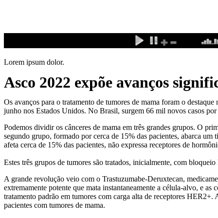
Ir
para
o
conteúdo
Lorem ipsum dolor.
Asco 2022 expõe avanços signif
Os avanços para o tratamento de tumores de mama foram o destaque 
junho nos Estados Unidos. No Brasil, surgem 66 mil novos casos por
Podemos dividir os cânceres de mama em três grandes grupos. O prim
segundo grupo, formado por cerca de 15% das pacientes, abarca um ti
afeta cerca de 15% das pacientes, não expressa receptores de hormôn
Estes três grupos de tumores são tratados, inicialmente, com bloquei
A grande revolução veio com o Trastuzumabe-Deruxtecan, medicamento 
extremamente potente que mata instantaneamente a célula-alvo, e as c
tratamento padrão em tumores com carga alta de receptores HER2+. 
pacientes com tumores de mama.