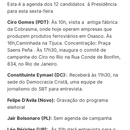
Esta é a agenda dos 12 candidatos à Presidência
para esta sexta-feira
Ciro Gomes (PDT)
: Às 10h, visita a antiga fábrica
da Cobrasma, onde hoje operam empresas que
produzem produtos ferroviários em Osasco. Às
16h,Caminhada na Tijuca. Concentração: Praça
Saens Peña . Às 17h30, inaugura o comitê de
campanha do Ciro no Rio na Rua Conde de Bonfim,
834, no Rio de Janeiro.
Constituinte Eymael (DC):
. Receberá às 11h30, na
sede do Democracia Cristã, uma equipe de
jornalismo do SBT para entrevista.
Felipe D’Avila (Novo):
Gravação do programa
eleitoral
Jair Bolsonaro (PL):
Sem agenda de campanha
Léo Péricles (UP):
Às 10h dará entrevista para o