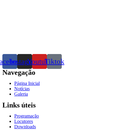
acebook
Instagram
Youtube
Tiktok
Navegação
Página Inicial
Notícias
Galeria
Links úteis
Programação
Locutores
Downloads