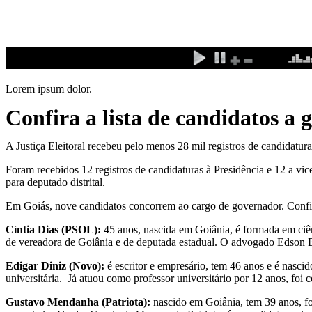
Ir
para
o
conteúdo
Lorem ipsum dolor.
Confira a lista de candidatos a
A Justiça Eleitoral recebeu pelo menos 28 mil registros de candidatur
Foram recebidos 12 registros de candidaturas à Presidência e 12 a vi
para deputado distrital.
Em Goiás, nove candidatos concorrem ao cargo de governador. Confir
Cíntia Dias (PSOL):
45 anos, nascida em Goiânia, é formada em ciên
de vereadora de Goiânia e de deputada estadual. O advogado Edson Br
Edigar Diniz (Novo):
é escritor e empresário, tem 46 anos e é nas
universitária. Já atuou como professor universitário por 12 anos, fo
Gustavo Mendanha (Patriota):
nascido em Goiânia, tem 39 anos, f