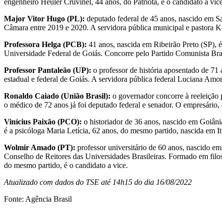
engenheiro Heuler Cruvinel, 44 anos, do Patriota, é o candidato a vic
Major Vitor Hugo (PL):
deputado federal de 45 anos, nascido em Sal
Câmara entre 2019 e 2020. A servidora pública municipal e pastora K
Professora Helga (PCB):
41 anos, nascida em Ribeirão Preto (SP), é
Universidade Federal de Goiás. Concorre pelo Partido Comunista Brasi
Professor Pantaleão (UP):
o professor de história aposentado de 71 
estadual e federal de Goiás. A servidora pública federal Luciana Am
Ronaldo Caiado (União Brasil):
o governador concorre à reeleiçã
o médico de 72 anos já foi deputado federal e senador. O empresário,
Vinícius Paixão (PCO):
o historiador de 36 anos, nascido em Goiâni
é a psicóloga Maria Letícia, 62 anos, do mesmo partido, nascida em 
Wolmir Amado (PT):
professor universitário de 60 anos, nascido e
Conselho de Reitores das Universidades Brasileiras. Formado em filo
do mesmo partido, é o candidato a vice.
Atualizado com dados do TSE até 14h15 do dia 16/08/2022
Fonte: Agência Brasil