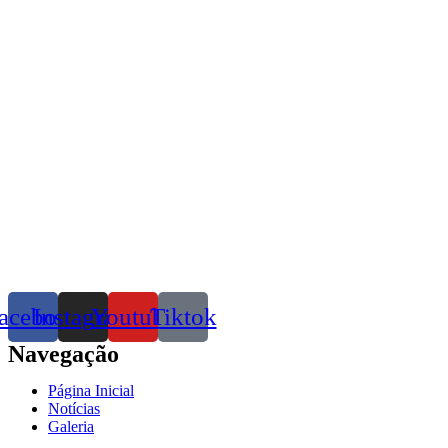
acebook
Instagram
Youtube
Tiktok
Navegação
Página Inicial
Notícias
Galeria