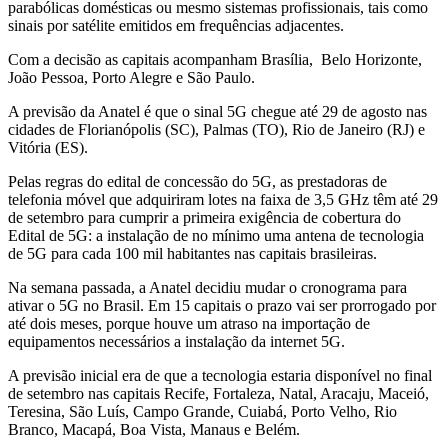
parabólicas domésticas ou mesmo sistemas profissionais, tais como
sinais por satélite emitidos em frequências adjacentes.
Com a decisão as capitais acompanham Brasília, Belo Horizonte,
João Pessoa, Porto Alegre e São Paulo.
A previsão da Anatel é que o sinal 5G chegue até 29 de agosto nas
cidades de Florianópolis (SC), Palmas (TO), Rio de Janeiro (RJ) e
Vitória (ES).
Pelas regras do edital de concessão do 5G, as prestadoras de
telefonia móvel que adquiriram lotes na faixa de 3,5 GHz têm até 29
de setembro para cumprir a primeira exigência de cobertura do
Edital de 5G: a instalação de no mínimo uma antena de tecnologia
de 5G para cada 100 mil habitantes nas capitais brasileiras.
Na semana passada, a Anatel decidiu mudar o cronograma para
ativar o 5G no Brasil. Em 15 capitais o prazo vai ser prorrogado por
até dois meses, porque houve um atraso na importação de
equipamentos necessários a instalação da internet 5G.
A previsão inicial era de que a tecnologia estaria disponível no final
de setembro nas capitais Recife, Fortaleza, Natal, Aracaju, Maceió,
Teresina, São Luís, Campo Grande, Cuiabá, Porto Velho, Rio
Branco, Macapá, Boa Vista, Manaus e Belém.