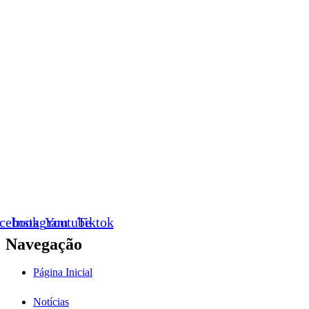
cebook
Instagram
Youtube
Tiktok
Navegação
Página Inicial
Notícias