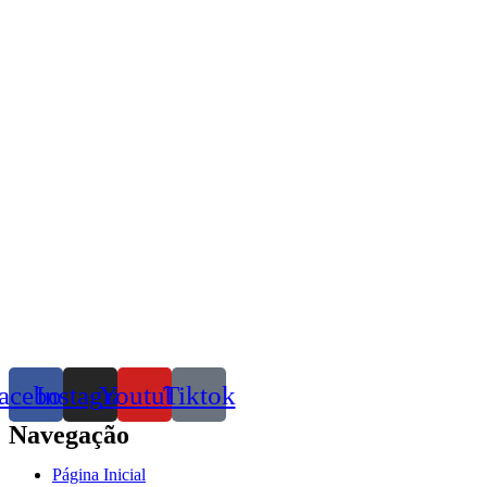
acebook
Instagram
Youtube
Tiktok
Navegação
Página Inicial