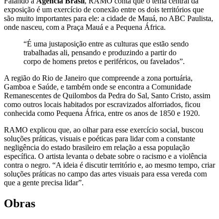
Falando à
Agência Brasil
, RAMO conta que o tema central da
exposição é um exercício de conexão entre os dois territórios que
são muito importantes para ele: a cidade de Mauá, no ABC Paulista,
onde nasceu, com a Praça Mauá e a Pequena África.
“É uma justaposição entre as culturas que estão sendo
trabalhadas ali, pensando e produzindo a partir do
corpo de homens pretos e periféricos, ou favelados”.
A região do Rio de Janeiro que compreende a zona portuária,
Gamboa e Saúde, e também onde se encontra a Comunidade
Remanescentes de Quilombos da Pedra do Sal, Santo Cristo, assim
como outros locais habitados por escravizados alforriados, ficou
conhecida como Pequena África, entre os anos de 1850 e 1920.
RAMO explicou que, ao olhar para esse exercício social, buscou
soluções práticas, visuais e poéticas para lidar com a constante
negligência do estado brasileiro em relação a essa população
específica. O artista levanta o debate sobre o racismo e a violência
contra o negro. “A ideia é discutir território e, ao mesmo tempo, criar
soluções práticas no campo das artes visuais para essa vereda com
que a gente precisa lidar”.
Obras