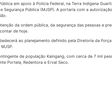
lica em apoio à Polícia Federal, na Terra Indígena Guarita
ça e Segurança Pública (MJSP). A portaria com a autorizaçã
ião
.
nutenção da ordem pública, da segurança das pessoas e pre
 contar de hoje.
obedecerá ao planejamento definido pela Diretoria da Forç
o MJSP.
ontingente de população Kaingang, com cerca de 7 mil pess
te Portela, Redentora e Erval Seco.