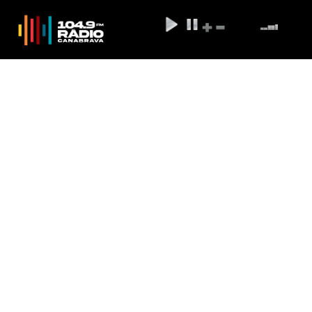
Ministro do STF mantém
reintegração de posse em
Curitiba