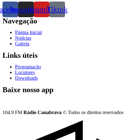
acebook
Instagram
Youtube
Tiktok
Navegação
Página Inicial
Notícias
Galeria
Links úteis
Programação
Locutores
Downloads
Baixe nosso app
104.9 FM
Rádio Canabrava
© Todos os direitos reservados