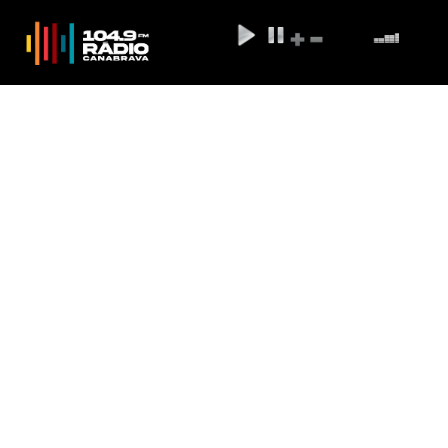
Prazo para realização de
convenções partidárias acaba
hoje