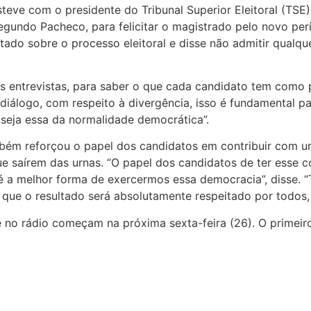
eve com o presidente do Tribunal Superior Eleitoral (TSE)
segundo Pacheco, para felicitar o magistrado pelo novo pe
tado sobre o processo eleitoral e disse não admitir qualqu
as entrevistas, para saber o que cada candidato tem como 
m diálogo, com respeito à divergência, isso é fundamental
 seja essa da normalidade democrática”.
ém reforçou o papel dos candidatos em contribuir com u
ue saírem das urnas. “O papel dos candidatos de ter esse
é a melhor forma de exercermos essa democracia”, disse. “
 que o resultado será absolutamente respeitado por todos,
 e no rádio começam na próxima sexta-feira (26). O primeiro