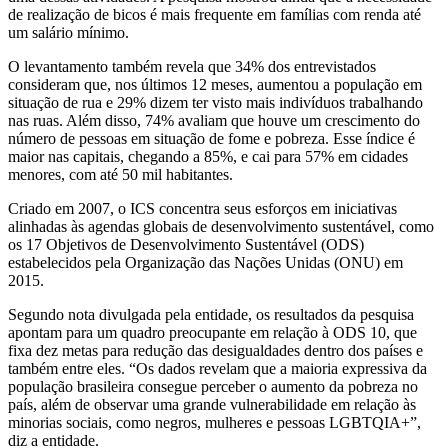
de realização de bicos é mais frequente em famílias com renda até
um salário mínimo.
O levantamento também revela que 34% dos entrevistados
consideram que, nos últimos 12 meses, aumentou a população em
situação de rua e 29% dizem ter visto mais indivíduos trabalhando
nas ruas. Além disso, 74% avaliam que houve um crescimento do
número de pessoas em situação de fome e pobreza. Esse índice é
maior nas capitais, chegando a 85%, e cai para 57% em cidades
menores, com até 50 mil habitantes.
Criado em 2007, o ICS concentra seus esforços em iniciativas
alinhadas às agendas globais de desenvolvimento sustentável, como
os 17 Objetivos de Desenvolvimento Sustentável (ODS)
estabelecidos pela Organização das Nações Unidas (ONU) em
2015.
Segundo nota divulgada pela entidade, os resultados da pesquisa
apontam para um quadro preocupante em relação à ODS 10, que
fixa dez metas para redução das desigualdades dentro dos países e
também entre eles. “Os dados revelam que a maioria expressiva da
população brasileira consegue perceber o aumento da pobreza no
país, além de observar uma grande vulnerabilidade em relação às
minorias sociais, como negros, mulheres e pessoas LGBTQIA+”,
diz a entidade.