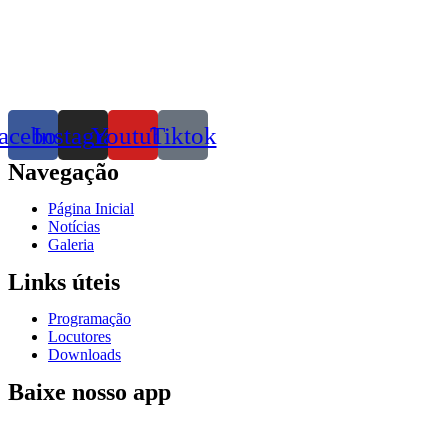
acebook
Instagram
Youtube
Tiktok
Navegação
Página Inicial
Notícias
Galeria
Links úteis
Programação
Locutores
Downloads
Baixe nosso app