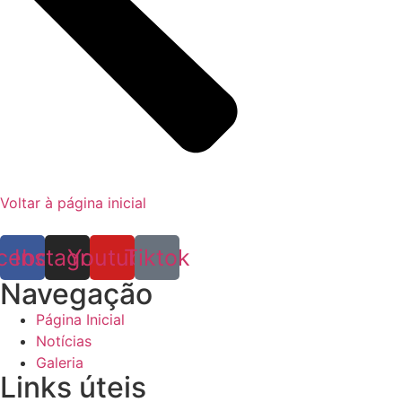
Voltar à página inicial
cebook
Instagram
Youtube
Tiktok
Navegação
Página Inicial
Notícias
Galeria
Links úteis