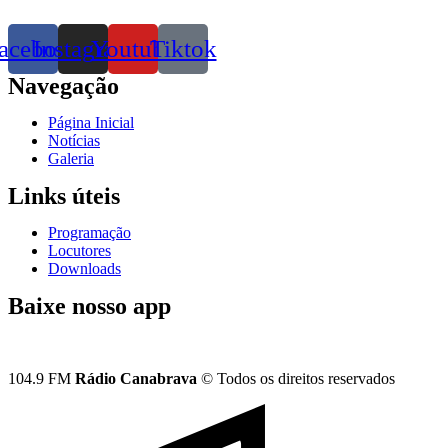
acebook
Instagram
Youtube
Tiktok
Navegação
Página Inicial
Notícias
Galeria
Links úteis
Programação
Locutores
Downloads
Baixe nosso app
104.9 FM
Rádio Canabrava
© Todos os direitos reservados