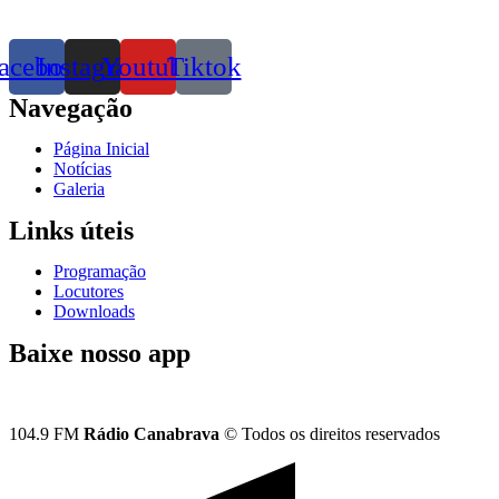
acebook
Instagram
Youtube
Tiktok
Navegação
Página Inicial
Notícias
Galeria
Links úteis
Programação
Locutores
Downloads
Baixe nosso app
104.9 FM
Rádio Canabrava
© Todos os direitos reservados