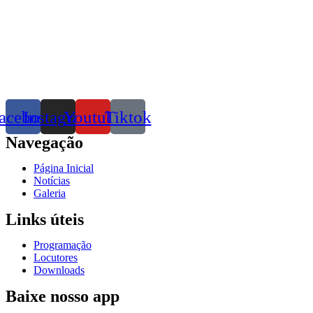
acebook
Instagram
Youtube
Tiktok
Navegação
Página Inicial
Notícias
Galeria
Links úteis
Programação
Locutores
Downloads
Baixe nosso app