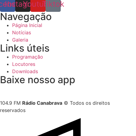
cebook
Instagram
Youtube
Tiktok
Navegação
Página Inicial
Notícias
Galeria
Links úteis
Programação
Locutores
Downloads
Baixe nosso app
104.9 FM
Rádio Canabrava
© Todos os direitos
reservados