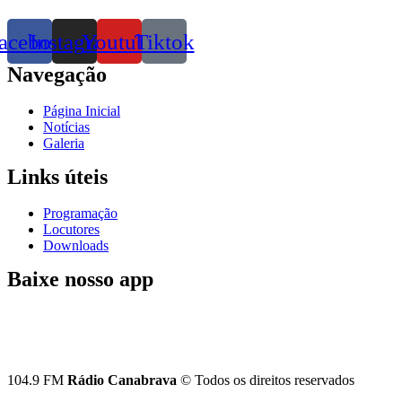
acebook
Instagram
Youtube
Tiktok
Navegação
Página Inicial
Notícias
Galeria
Links úteis
Programação
Locutores
Downloads
Baixe nosso app
104.9 FM
Rádio Canabrava
© Todos os direitos reservados