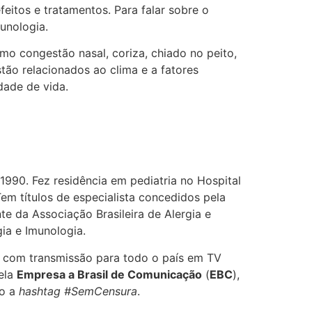
 efeitos e tratamentos. Para falar sobre o
unologia.
o congestão nasal, coriza, chiado no peito,
stão relacionados ao clima e a fatores
dade de vida.
990. Fez residência em pediatria no Hospital
Tem títulos de especialista concedidos pela
nte da Associação Brasileira de Alergia e
ia e Imunologia.
, com transmissão para todo o país em TV
pela
Empresa a Brasil de Comunicação
(
EBC
),
do a
hashtag #SemCensura
.