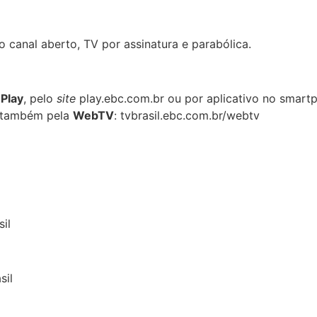
o canal aberto, TV por assinatura e parabólica.
 Play
, pelo
site
play.ebc.com.br ou por aplicativo no smart
ta também pela
WebTV
: tvbrasil.ebc.com.br/webtv
il
sil