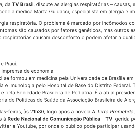
a
, da
TV Bras
il, discute as alergias respiratórias – causas,
ebe a médica Marta Guidacci, especialista em alergia e im
rgia respiratória. O problema é marcado por incômodos com
 sintomas são causados por fatores genéticos, mas outros e
s respiratórias causam desconforto e podem afetar a quali
 Piauí.
ra imprensa de economia.
 se formou em medicina pela Universidade de Brasília em 1
a e imunologia pelo Hospital de Base do Distrito Federal. 
e pela Sociedade Brasileira de Pediatria. É a atual preside
ia de Políticas de Saúde da Associação Brasileira de Alerg
as-feiras, às 21h30, logo após a novela
A Terra Prometida
as à
Rede Nacional de Comunicação Pública
–
TV
, gerida 
itter e Youtube, por onde o público pode participar usan