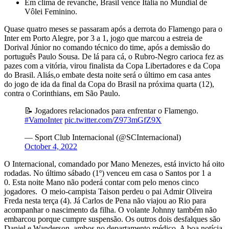
Em clima de revanche, Brasil vence Itália no Mundial de
Vôlei Feminino.
Quase quatro meses se passaram após a derrota do Flamengo para o
Inter em Porto Alegre, por 3 a 1, jogo que marcou a estreia de
Dorival Júnior no comando técnico do time, após a demissão do
português Paulo Sousa. De lá para cá, o Rubro-Negro carioca fez as
pazes com a vitória, virou finalista da Copa Libertadores e da Copa
do Brasil. Aliás,o embate desta noite será o último em casa antes
do jogo de ida da final da Copa do Brasil na próxima quarta (12),
contra o Corinthians, em São Paulo.
📝 Jogadores relacionados para enfrentar o Flamengo.
#VamoInter
pic.twitter.com/Z973mGfZ9X
— Sport Club Internacional (@SCInternacional)
October 4, 2022
O Internacional, comandado por Mano Menezes, está invicto há oito
rodadas. No último sábado (1º) venceu em casa o Santos por 1 a
0. Esta noite Mano não poderá contar com pelo menos cinco
jogadores. O meio-campista Taison perdeu o pai Admir Oliveira
Freda nesta terça (4). Já Carlos de Pena não viajou ao Rio para
acompanhar o nascimento da filha. O volante Johnny também não
embarcou porque cumpre suspensão. Os outros dois desfalques são
Daniel e Wanderson, ambos no departamento médico. A boa notícia