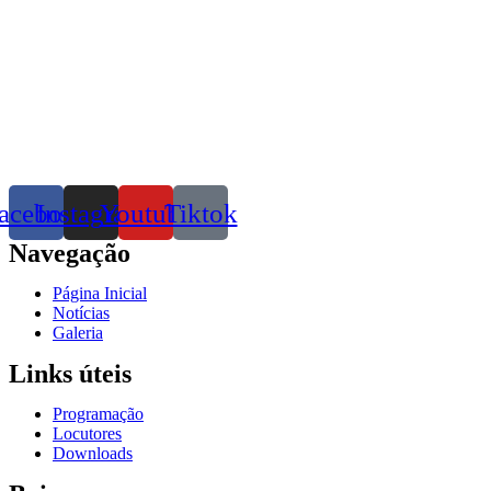
acebook
Instagram
Youtube
Tiktok
Navegação
Página Inicial
Notícias
Galeria
Links úteis
Programação
Locutores
Downloads