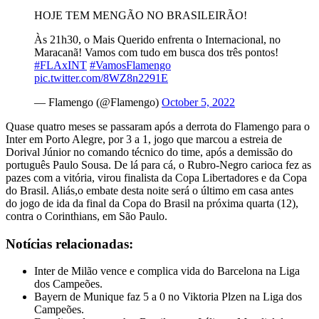
HOJE TEM MENGÃO NO BRASILEIRÃO!
Às 21h30, o Mais Querido enfrenta o Internacional, no
Maracanã! Vamos com tudo em busca dos três pontos!
#FLAxINT
#VamosFlamengo
pic.twitter.com/8WZ8n2291E
— Flamengo (@Flamengo)
October 5, 2022
Quase quatro meses se passaram após a derrota do Flamengo para o
Inter em Porto Alegre, por 3 a 1, jogo que marcou a estreia de
Dorival Júnior no comando técnico do time, após a demissão do
português Paulo Sousa. De lá para cá, o Rubro-Negro carioca fez as
pazes com a vitória, virou finalista da Copa Libertadores e da Copa
do Brasil. Aliás,o embate desta noite será o último em casa antes
do jogo de ida da final da Copa do Brasil na próxima quarta (12),
contra o Corinthians, em São Paulo.
Notícias relacionadas:
Inter de Milão vence e complica vida do Barcelona na Liga
dos Campeões.
Bayern de Munique faz 5 a 0 no Viktoria Plzen na Liga dos
Campeões.