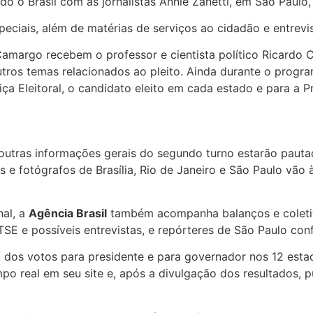
 o Brasil com as jornalistas Annie Zanetti, em São Paulo,
speciais, além de matérias de serviços ao cidadão e entrev
 Camargo recebem o professor e cientista político Ricardo
outros temas relacionados ao pleito. Ainda durante o progr
a Eleitoral, o candidato eleito em cada estado e para a P
e outras informações gerais do segundo turno estarão paut
res e fotógrafos de Brasília, Rio de Janeiro e São Paulo vã
nal, a
Agência Brasil
também acompanha balanços e coletiva
o TSE e possíveis entrevistas, e repórteres de São Paulo c
dos votos para presidente e para governador nos 12 estad
po real em seu site e, após a divulgação dos resultados, p