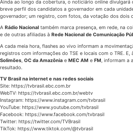
Ainda ao longo da cobertura, o noticiário online divulgar
breve perfil dos candidatos a governador em cada unidade 
governador; um registro, com fotos, da votação dos dois 
A
Rádio Nacional
também marca presença, em rede, na cobe
e de outras afiliadas à
Rede Nacional de Comunicação Pú
A cada meia hora, flashes ao vivo informam a movimentaçã
registros com informações do TSE e locais com o TRE. E, à
Solimões
,
OC da Amazônia
e
MEC AM
e
FM
, informam a 
resultado.
TV Brasil na internet e nas redes sociais
Site: https://tvbrasil.ebc.com.br
WebTV: https://tvbrasil.ebc.com.br/webtv
Instagram: https://www.instagram.com/tvbrasil
YouTube: https://www.youtube.com/tvbrasil
Facebook: https://www.facebook.com/tvbrasil
Twitter: https://twitter.com/TVBrasil
TikTok: https://www.tiktok.com/@tvbrasil