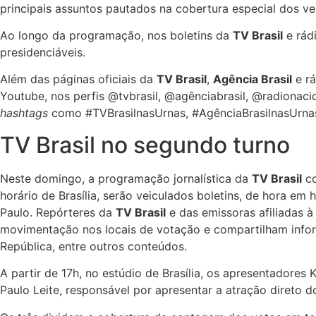
principais assuntos pautados na cobertura especial dos v
Ao longo da programação, nos boletins da
TV Brasil
e rádi
presidenciáveis.
Além das páginas oficiais da
TV Brasil
,
Agência Brasil
e r
Youtube, nos perfis @tvbrasil, @agênciabrasil, @radionac
hashtags
como #TVBrasilnasUrnas, #AgênciaBrasilnasUrnas
TV Brasil no segundo turno
Neste domingo, a programação jornalística da
TV Brasil
co
horário de Brasília, serão veiculados boletins, de hora em 
Paulo. Repórteres da
TV Brasil
e das emissoras afiliadas 
movimentação nos locais de votação e compartilham inform
República, entre outros conteúdos.
A partir de 17h, no estúdio de Brasília, os apresentadore
Paulo Leite, responsável por apresentar a atração direto do