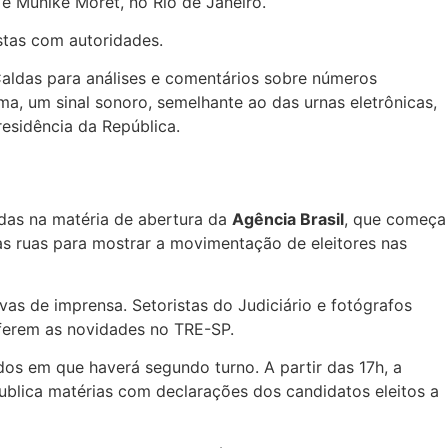
 e Munike Moret, no Rio de Janeiro.
istas com autoridades.
 Caldas para análises e comentários sobre números
ama, um sinal sonoro, semelhante ao das urnas eletrônicas,
residência da República.
adas na matéria de abertura da
Agência Brasil
, que começa
o às ruas para mostrar a movimentação de eleitores nas
s de imprensa. Setoristas do Judiciário e fotógrafos
onferem as novidades no TRE-SP.
os em que haverá segundo turno. A partir das 17h, a
ublica matérias com declarações dos candidatos eleitos a