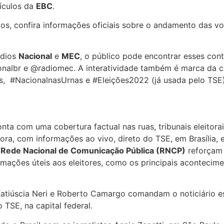
eículos da
EBC
.
os, confira informações oficiais sobre o andamento das vo
ádios
Nacional
e
MEC
, o público pode encontrar esses con
ionalbr e @radiomec. A interatividade também é marca da c
, #NacionalnasUrnas e #Eleições2022 (já usada pelo TSE)
nta com uma cobertura factual nas ruas, tribunais eleitorai
hora, com informações ao vivo, direto do TSE, em Brasília, 
à
Rede Nacional de Comunicação Pública (RNCP)
reforçam 
ações úteis aos eleitores, como os principais acontecime
s Katiúscia Neri e Roberto Camargo comandam o noticiário e
 TSE, na capital federal.