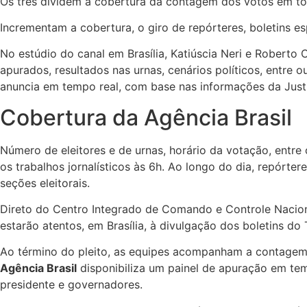
Os três dividem a cobertura da contagem dos votos em todo
Incrementam a cobertura, o giro de repórteres, boletins e
No estúdio do canal em Brasília, Katiúscia Neri e Roberto
apurados, resultados nas urnas, cenários políticos, entre 
anuncia em tempo real, com base nas informações da Justiç
Cobertura da Agência Brasil
Número de eleitores e de urnas, horário da votação, entr
os trabalhos jornalísticos às 6h. Ao longo do dia, repórte
seções eleitorais.
Direto do Centro Integrado de Comando e Controle Nacio
estarão atentos, em Brasília, à divulgação dos boletins d
Ao término do pleito, as equipes acompanham a contagem 
Agência Brasil
disponibiliza um painel de apuração em tem
presidente e governadores.