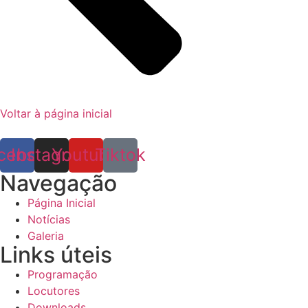
Voltar à página inicial
cebook
Instagram
Youtube
Tiktok
Navegação
Página Inicial
Notícias
Galeria
Links úteis
Programação
Locutores
Downloads