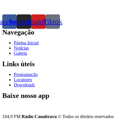
acebook
Instagram
Youtube
Tiktok
Navegação
Página Inicial
Notícias
Galeria
Links úteis
Programação
Locutores
Downloads
Baixe nosso app
104.9 FM
Rádio Canabrava
© Todos os direitos reservados