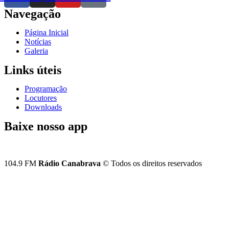
Navegação
Página Inicial
Notícias
Galeria
Links úteis
Programação
Locutores
Downloads
Baixe nosso app
104.9 FM
Rádio Canabrava
© Todos os direitos reservados