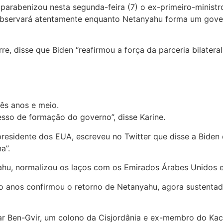
parabenizou nesta segunda-feira (7) o ex-primeiro-ministr
 observará atentamente enquanto Netanyahu forma um gover
e, disse que Biden “reafirmou a força da parceria bilatera
três anos e meio.
sso de formação do governo”, disse Karine.
presidente dos EUA, escreveu no Twitter que disse a Biden
a”.
yahu, normalizou os laços com os Emirados Árabes Unidos 
o anos confirmou o retorno de Netanyahu, agora sustentado 
mar Ben-Gvir, um colono da Cisjordânia e ex-membro do Kac