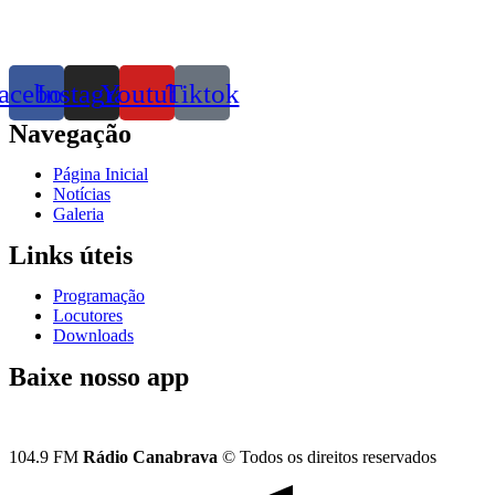
acebook
Instagram
Youtube
Tiktok
Navegação
Página Inicial
Notícias
Galeria
Links úteis
Programação
Locutores
Downloads
Baixe nosso app
104.9 FM
Rádio Canabrava
© Todos os direitos reservados