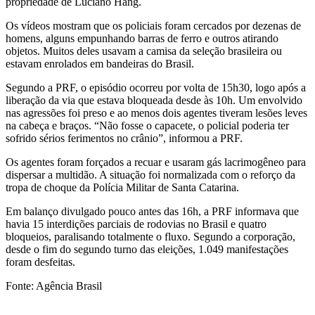
propriedade de Luciano Hang.
Os vídeos mostram que os policiais foram cercados por dezenas de
homens, alguns empunhando barras de ferro e outros atirando
objetos. Muitos deles usavam a camisa da seleção brasileira ou
estavam enrolados em bandeiras do Brasil.
Segundo a PRF, o episódio ocorreu por volta de 15h30, logo após a
liberação da via que estava bloqueada desde às 10h. Um envolvido
nas agressões foi preso e ao menos dois agentes tiveram lesões leves
na cabeça e braços. “Não fosse o capacete, o policial poderia ter
sofrido sérios ferimentos no crânio”, informou a PRF.
Os agentes foram forçados a recuar e usaram gás lacrimogêneo para
dispersar a multidão. A situação foi normalizada com o reforço da
tropa de choque da Polícia Militar de Santa Catarina.
Em balanço divulgado pouco antes das 16h, a PRF informava que
havia 15 interdições parciais de rodovias no Brasil e quatro
bloqueios, paralisando totalmente o fluxo. Segundo a corporação,
desde o fim do segundo turno das eleições, 1.049 manifestações
foram desfeitas.
Fonte: Agência Brasil