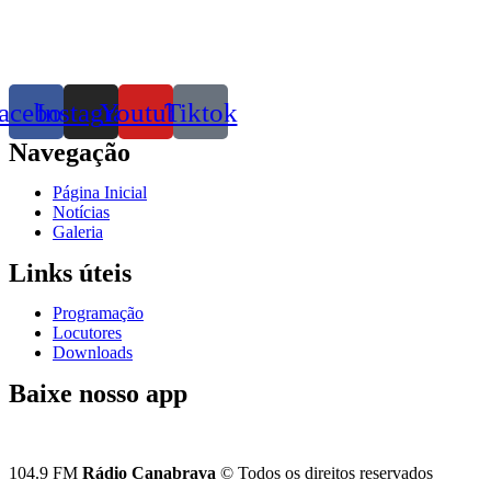
acebook
Instagram
Youtube
Tiktok
Navegação
Página Inicial
Notícias
Galeria
Links úteis
Programação
Locutores
Downloads
Baixe nosso app
104.9 FM
Rádio Canabrava
© Todos os direitos reservados