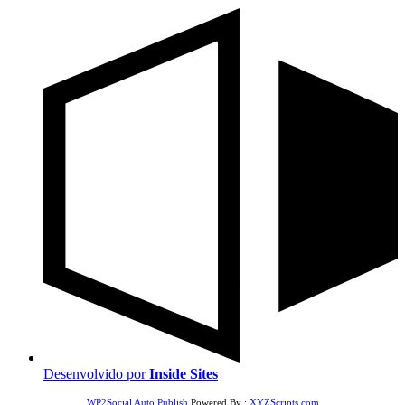
Desenvolvido por
Inside Sites
WP2Social Auto Publish
Powered By :
XYZScripts.com