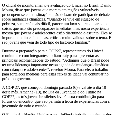
O oficial de monitoramento e avaliação do Unicef no Brasil, Danilo
Moura, disse que jovens que moram em regiões vulneráveis
preocupem-se com a situação e não deixam de participar de debates
sobre mudanças climáticas. “Quando se vive em situação de
pobreza, sempre é mais difícil, parece um luxo se preocupar com
coisas que não são preocupações imediatas, mas nossa experiência
mostra que jovens e adolescentes estão discutindo o assunto. Eles se
importam muito e têm ideias, críticas muito valiosas sobre o tema. E
são jovens que vêm de todo tipo de histórico familiar.”
Durante a preparação para a COP27, representantes do Unicef
reuniram-se com integrantes do Itamaraty para apresentar as
principais recomendações do estudo. “Achamos que o Brasil pode
ter uma liderança importante nessa agenda de mudanças climáticas
com crianças e adolescentes”, revelou Moura. Para ele, o trabalho
para fortalecer medidas para estas faixas de idade vai continuar no
próximo governo.
A COP 27, que começou domingo passado (6) e vai até o dia 18
deste mês. Amanhã (10), no Dia da Juventude e do Futuro na
COP27, os três jovens brasileiros levarão sua contribuição para
fóruns do encontro, que vão permitir a troca de experiências com a
juventude de todo o mundo.
O Fundo das Nações Unidas para a Infância trabalha em alguns dos