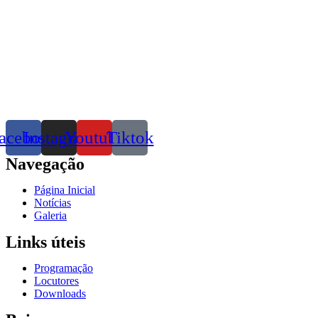
acebook
Instagram
Youtube
Tiktok
Navegação
Página Inicial
Notícias
Galeria
Links úteis
Programação
Locutores
Downloads