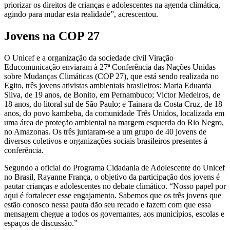
priorizar os direitos de crianças e adolescentes na agenda climática,
agindo para mudar esta realidade”, acrescentou.
Jovens na COP 27
O Unicef e a organização da sociedade civil Viração
Educomunicação enviaram à 27ª Conferência das Nações Unidas
sobre Mudanças Climáticas (COP 27), que está sendo realizada no
Egito, três jovens ativistas ambientais brasileiros: Maria Eduarda
Silva, de 19 anos, de Bonito, em Pernambuco; Victor Medeiros, de
18 anos, do litoral sul de São Paulo; e Tainara da Costa Cruz, de 18
anos, do povo kambeba, da comunidade Três Unidos, localizada em
uma área de proteção ambiental na margem esquerda do Rio Negro,
no Amazonas. Os três juntaram-se a um grupo de 40 jovens de
diversos coletivos e organizações sociais brasileiros presentes à
conferência.
Segundo a oficial do Programa Cidadania de Adolescente do Unicef
no Brasil, Rayanne França, o objetivo da participação dos jovens é
pautar crianças e adolescentes no debate climático. “Nosso papel por
aqui é fortalecer esse engajamento. Sabemos que os três jovens que
estão conosco nessa pauta dão seu recado e fazem com que essa
mensagem chegue a todos os governantes, aos municípios, escolas e
espaços de discussão.”