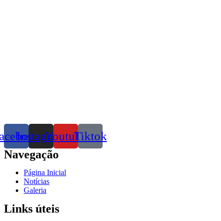
acebook
Instagram
Youtube
Tiktok
Navegação
Página Inicial
Notícias
Galeria
Links úteis