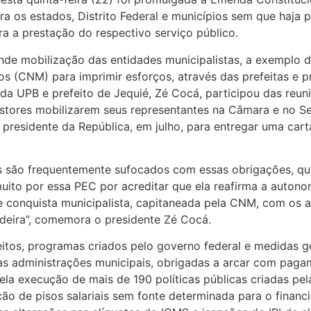
a os estados, Distrito Federal e municípios sem que haja p
ra a prestação do respectivo serviço público.
de mobilização das entidades municipalistas, a exemplo d
s (CNM) para imprimir esforços, através das prefeitas e p
da UPB e prefeito de Jequié, Zé Cocá, participou das reun
stores mobilizarem seus representantes na Câmara e no 
 o presidente da República, em julho, para entregar uma c
os são frequentemente sufocados com essas obrigações, qu
muito por essa PEC por acreditar que ela reafirma a auton
 conquista municipalista, capitaneada pela CNM, com os a
deira”, comemora o presidente Zé Cocá.
itos, programas criados pelo governo federal e medidas 
 as administrações municipais, obrigadas a arcar com pag
la execução de mais de 190 políticas públicas criadas pel
ação de pisos salariais sem fonte determinada para o fina