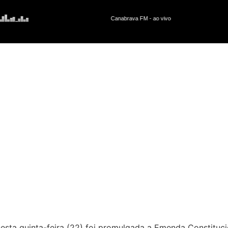
lgação da EC128 que proíbe 
ípios sem apontar fonte de r
sta quinta-feira (22) foi promulgada a Emenda Constituci