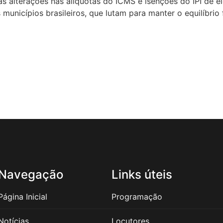
 alterações nas alíquotas do ICMS e isenções do IPI de el
municípios brasileiros, que lutam para manter o equilíbrio f
Navegação
Links úteis
Página Inicial
Programação
Notícias
Locutores