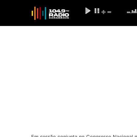
UPB comemora promu
munic
Em sessão conjunta no Congresso Nacional ne