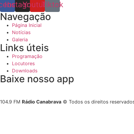
cebook
Instagram
Youtube
Tiktok
Navegação
Página Inicial
Notícias
Galeria
Links úteis
Programação
Locutores
Downloads
Baixe nosso app
104.9 FM
Rádio Canabrava
© Todos os direitos reservado