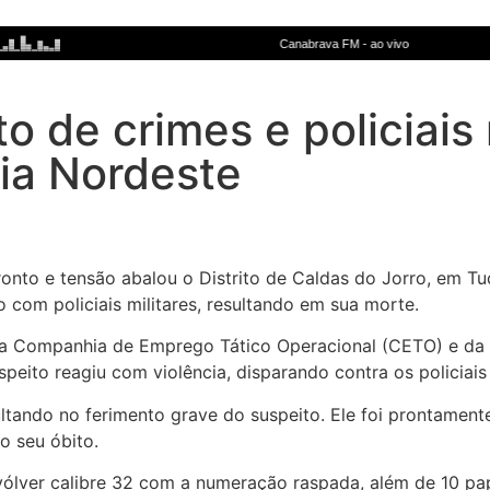
to de crimes e policiai
Dia Nordeste
onto e tensão abalou o Distrito de Caldas do Jorro, em T
o com policiais militares, resultando em sua morte.
da Companhia de Emprego Tático Operacional (CETO) e da 
uspeito reagiu com violência, disparando contra os policia
ultando no ferimento grave do suspeito. Ele foi prontament
o seu óbito.
vólver calibre 32 com a numeração raspada, além de 10 pa